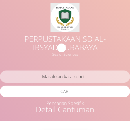
PERPUSTAKAAN SD AL-
IRSYAD SURABAYA
Sea of Sciences
CARI
Pencarian Spesifik
Detail Cantuman