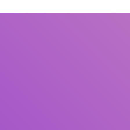
Judul
Pengarang
Subjek
ISBN/ISSN
Tipe Koleksi
Lokasi