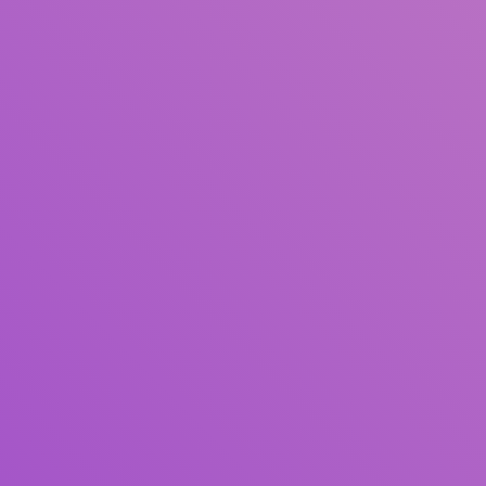
Judul
Pengarang
Subjek
ISBN/ISSN
Tipe Koleksi
Lokasi
GMD