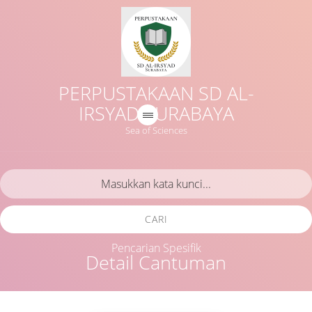
PERPUSTAKAAN SD AL-
IRSYAD SURABAYA
Sea of Sciences
CARI
Pencarian Spesifik
Detail Cantuman