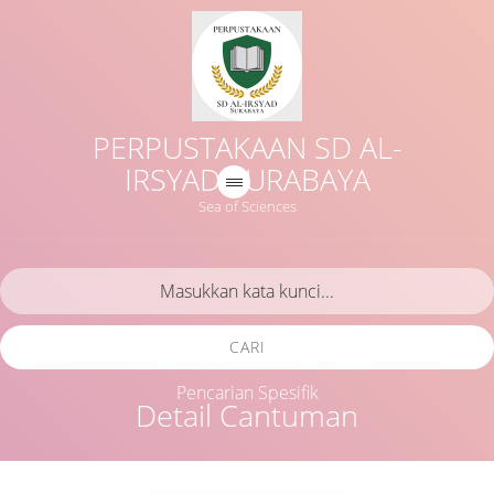
PERPUSTAKAAN SD AL-
IRSYAD SURABAYA
Sea of Sciences
CARI
Pencarian Spesifik
Detail Cantuman