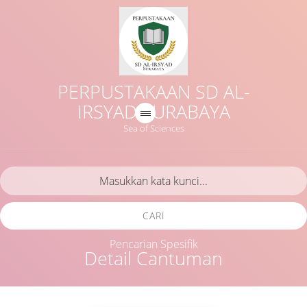
PERPUSTAKAAN SD AL-
IRSYAD SURABAYA
Sea of Sciences
CARI
Pencarian Spesifik
Detail Cantuman