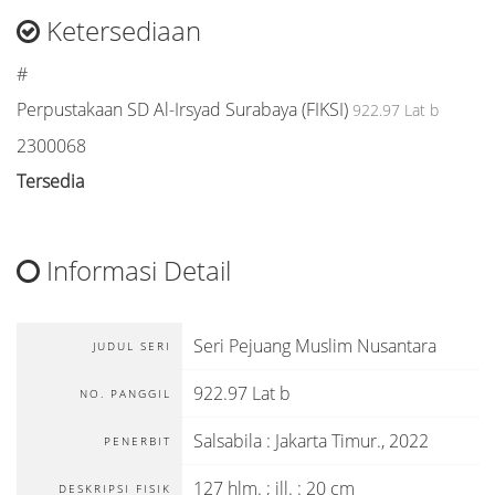
Ketersediaan
#
Perpustakaan SD Al-Irsyad Surabaya (FIKSI)
922.97 Lat b
2300068
Tersedia
Informasi Detail
Seri Pejuang Muslim Nusantara
JUDUL SERI
922.97 Lat b
NO. PANGGIL
Salsabila
:
Jakarta Timur
.,
2022
PENERBIT
127 hlm. ; ill. : 20 cm
DESKRIPSI FISIK