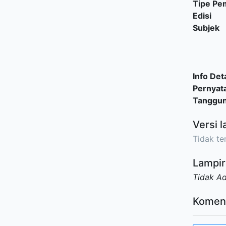
Tipe P
Edisi
Subjek
Info Deta
Pernyat
Tanggu
Versi l
Tidak ter
Lampir
Tidak A
Komen