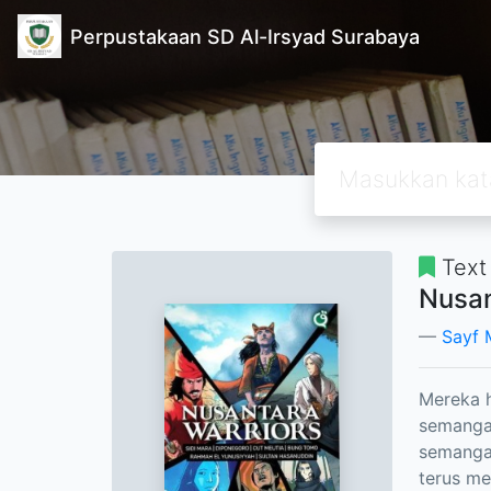
Perpustakaan SD Al-Irsyad Surabaya
Text
Nusan
Sayf 
Mereka 
semangat
semangat
terus me