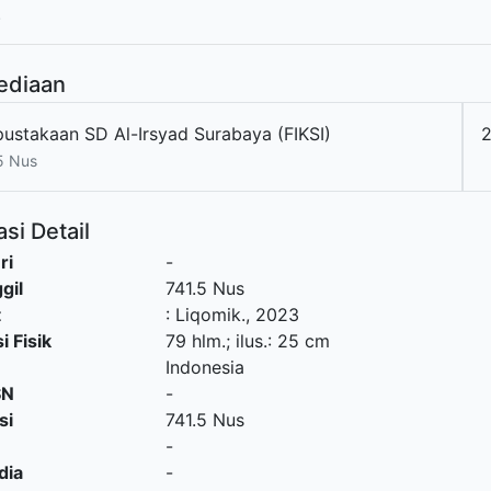
!
ediaan
pustakaan SD Al-Irsyad Surabaya (FIKSI)
5 Nus
si Detail
ri
-
gil
741.5 Nus
t
:
Liqomik
.,
2023
i Fisik
79 hlm.; ilus.: 25 cm
Indonesia
SN
-
si
741.5 Nus
-
dia
-