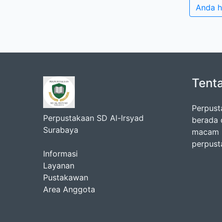
Anda h
Tent
Perpust
Perpustakaan SD Al-Irsyad
berada 
Surabaya
macam k
perpust
Informasi
Layanan
Pustakawan
Area Anggota