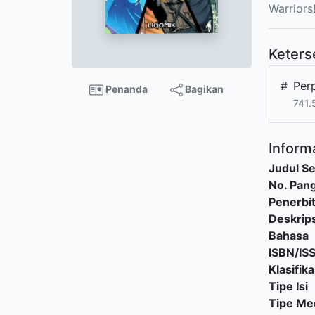
Warriors
Keters
#
Per
Penanda
Bagikan
741.
Informa
Judul Se
No. Pang
Penerbi
Deskrips
Bahasa
ISBN/IS
Klasifika
Tipe Isi
Tipe Me