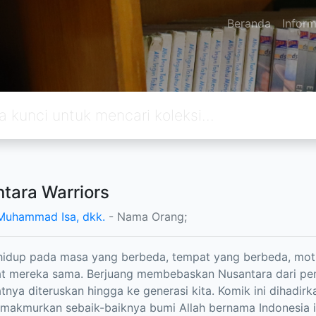
Beranda
Inform
tara Warriors
Muhammad Isa, dkk.
- Nama Orang;
hidup pada masa yang berbeda, tempat yang berbeda, moti
 mereka sama. Berjuang membebaskan Nusantara dari penja
nya diteruskan hingga ke generasi kita. Komik ini dihadi
makmurkan sebaik-baiknya bumi Allah bernama Indonesia in