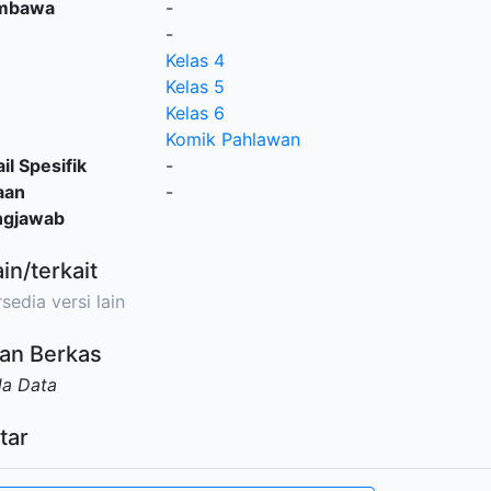
embawa
-
-
Kelas 4
Kelas 5
Kelas 6
Komik Pahlawan
il Spesifik
-
aan
-
ngjawab
ain/terkait
sedia versi lain
an Berkas
da Data
tar