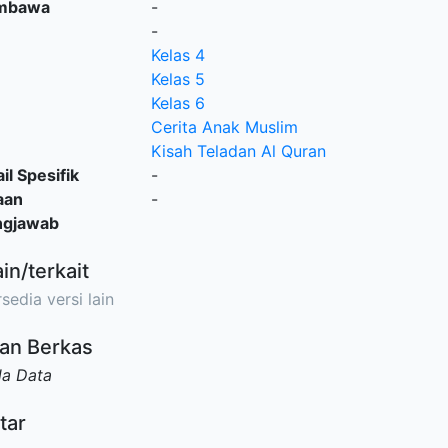
embawa
-
-
Kelas 4
Kelas 5
Kelas 6
Cerita Anak Muslim
Kisah Teladan Al Quran
il Spesifik
-
aan
-
ngjawab
ain/terkait
sedia versi lain
an Berkas
da Data
tar