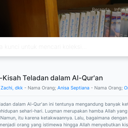
Beranda
Inform
-Kisah Teladan dalam Al-Qur'an
 Zachi, dkk
- Nama Orang;
Anisa Septiana
- Nama Orang;
O
ladan dalam Al-Qur'an ini tentunya mengandung banyak ket
hidupan sehari-hari. Luqman merupakan hamba Allah yang 
. Namun, itu karena ketakwaannya. Lalu, bagaimana denga
enjadi orang yang istimewa hingga Allah menyebutkan kisa