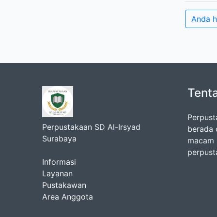
Anda h
Tent
Perpust
Perpustakaan SD Al-Irsyad
berada 
Surabaya
macam k
perpust
Informasi
Layanan
Pustakawan
Area Anggota