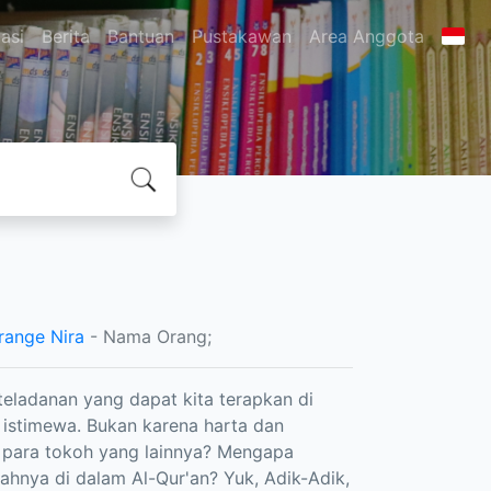
asi
Berita
Bantuan
Pustakawan
Area Anggota
range Nira
- Nama Orang;
eladanan yang dapat kita terapkan di
istimewa. Bukan karena harta dan
n para tokoh yang lainnya? Mengapa
hnya di dalam Al-Qur'an? Yuk, Adik-Adik,