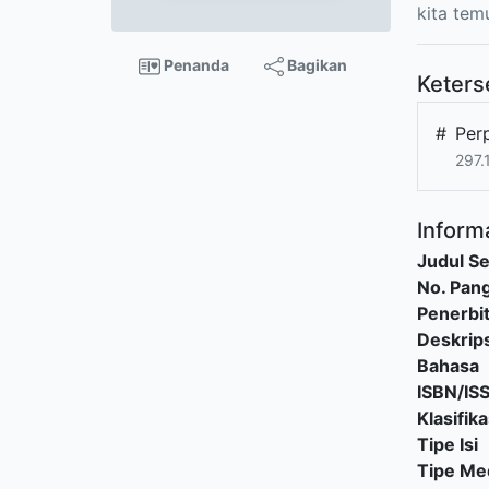
kita tem
Penanda
Bagikan
Keters
#
Per
297.
Informa
Judul Se
No. Pang
Penerbi
Deskrips
Bahasa
ISBN/IS
Klasifika
Tipe Isi
Tipe Me