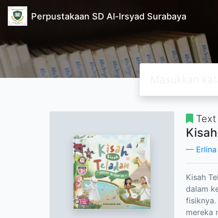
Perpustakaan SD Al-Irsyad Surabaya
Text
Kisah
Erlina
Kisah Te
dalam ke
fisiknya
mereka m