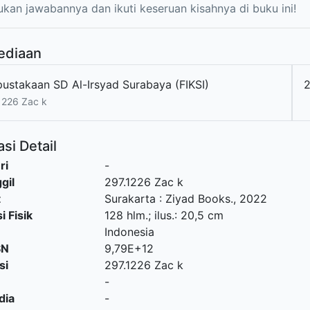
ukan jawabannya dan ikuti keseruan kisahnya di buku ini!
ediaan
pustakaan SD Al-Irsyad Surabaya (FIKSI)
1226 Zac k
si Detail
ri
-
gil
297.1226 Zac k
t
Surakarta
:
Ziyad Books
.,
2022
i Fisik
128 hlm.; ilus.: 20,5 cm
Indonesia
SN
9,79E+12
si
297.1226 Zac k
-
dia
-