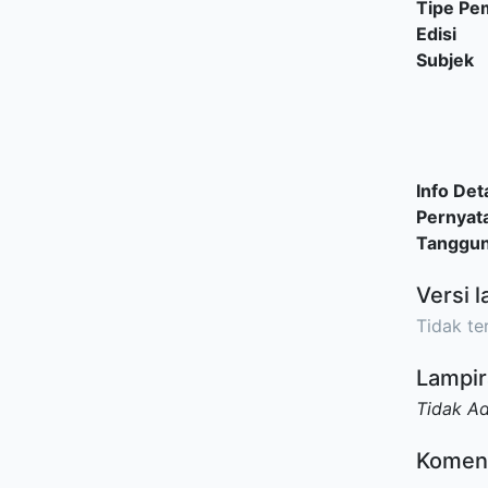
Tipe P
Edisi
Subjek
Info Deta
Pernyat
Tanggu
Versi l
Tidak ter
Lampir
Tidak A
Komen