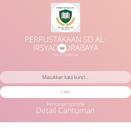
PERPUSTAKAAN SD AL-
IRSYAD SURABAYA
Sea of Sciences
CARI
Pencarian Spesifik
Detail Cantuman