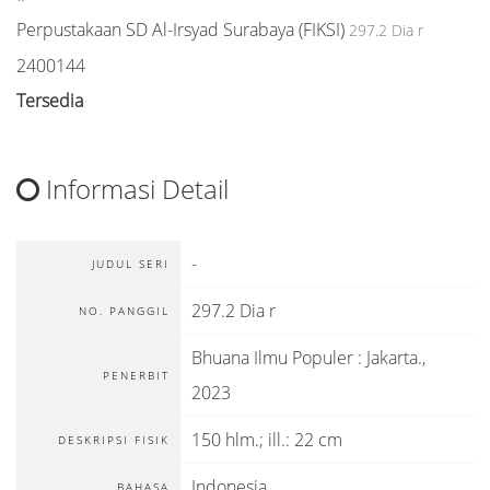
Perpustakaan SD Al-Irsyad Surabaya (FIKSI)
297.2 Dia r
2400144
Tersedia
Informasi Detail
-
JUDUL SERI
297.2 Dia r
NO. PANGGIL
Bhuana Ilmu Populer
:
Jakarta
.,
PENERBIT
2023
150 hlm.; ill.: 22 cm
DESKRIPSI FISIK
Indonesia
BAHASA