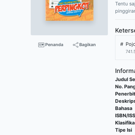
Tentu sa
pinggira
Keters
#
Poj
Penanda
Bagikan
741.
Informa
Judul Se
No. Pang
Penerbi
Deskrips
Bahasa
ISBN/IS
Klasifika
Tipe Isi