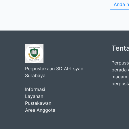
Anda h
Tent
Perpust
Perpustakaan SD Al-Irsyad
berada 
Surabaya
macam k
perpust
Informasi
Layanan
Pustakawan
Area Anggota