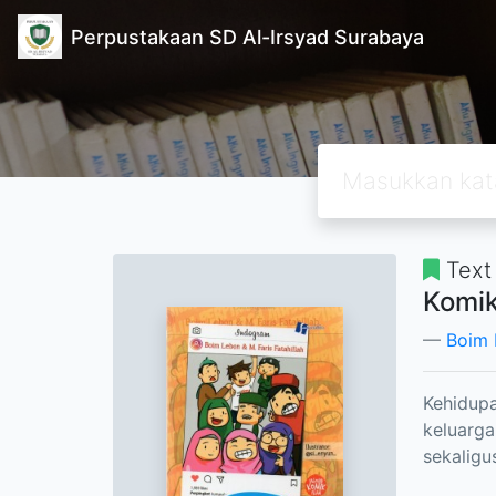
Perpustakaan SD Al-Irsyad Surabaya
Text
Komik
Boim 
Kehidupa
keluarga
sekaligu