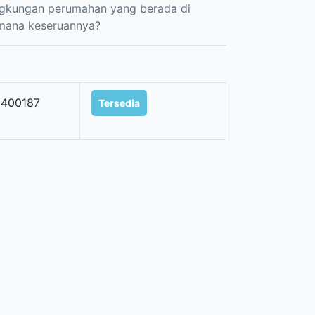
lingkungan perumahan yang berada di
imana keseruannya?
2400187
Tersedia