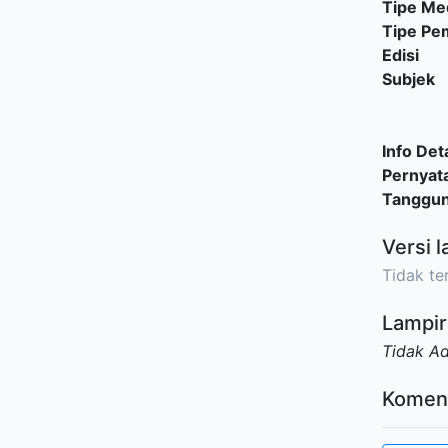
Tipe Me
Tipe P
Edisi
Subjek
Info Deta
Pernyat
Tanggu
Versi l
Tidak ter
Lampir
Tidak A
Komen