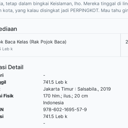
ja, tetap dalam bingkai Keislaman, lho. Mereka tinggal di 
n kota, yang kalau disingkat jadi PERPINGKOT. Mau tahu g
ediaan
ok Baca Kelas (Rak Pojok Baca)
5 Leb k
si Detail
ri
-
gil
741.5 Leb k
t
Jakarta Timur
:
Salsabila
.,
2019
i Fisik
170 hlm.; ilus.; 20 cm
Indonesia
SN
978-602-1695-57-9
si
741.5 Leb k
-