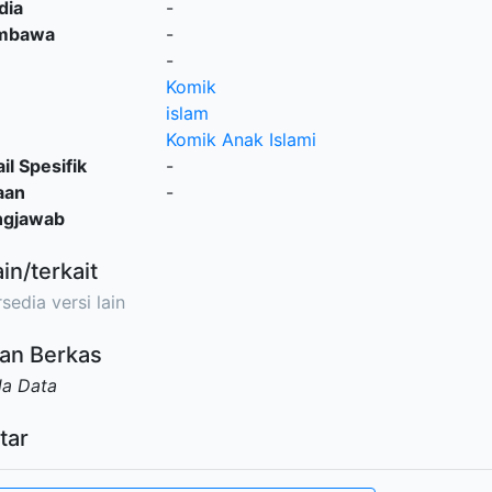
dia
-
embawa
-
-
Komik
islam
Komik Anak Islami
il Spesifik
-
aan
-
ngjawab
ain/terkait
sedia versi lain
an Berkas
da Data
tar