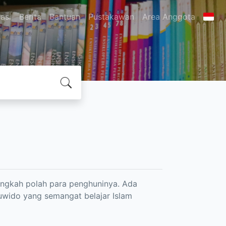
asi
Berita
Bantuan
Pustakawan
Area Anggota
tingkah polah para penghuninya. Ada
uwido yang semangat belajar Islam