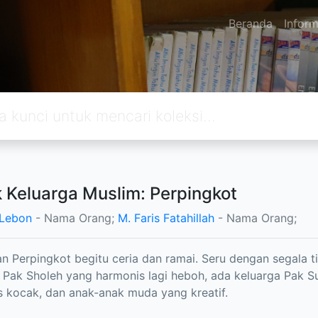
Beranda
Inform
 Keluarga Muslim: Perpingkot
Lebon
- Nama Orang;
M. Faris Fatahillah
- Nama Orang;
n Perpingkot begitu ceria dan ramai. Seru dengan segala 
 Pak Sholeh yang harmonis lagi heboh, ada keluarga Pak S
s kocak, dan anak-anak muda yang kreatif.