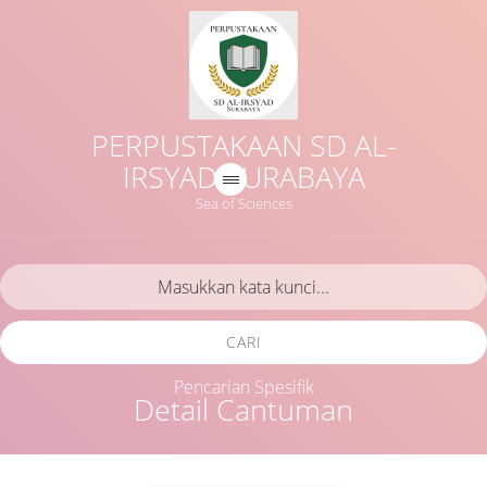
PERPUSTAKAAN SD AL-
IRSYAD SURABAYA
Sea of Sciences
CARI
Pencarian Spesifik
Detail Cantuman