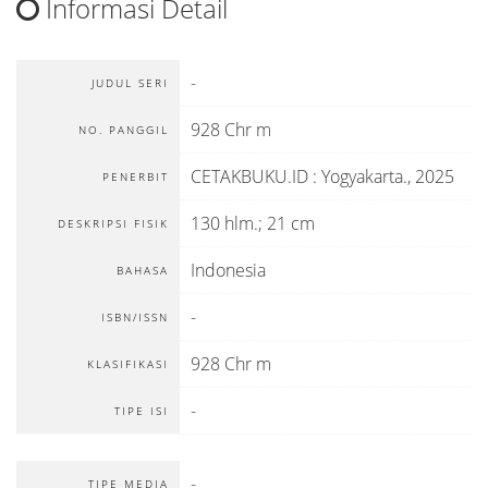
Informasi Detail
-
JUDUL SERI
928 Chr m
NO. PANGGIL
CETAKBUKU.ID
:
Yogyakarta
.,
2025
PENERBIT
130 hlm.; 21 cm
DESKRIPSI FISIK
Indonesia
BAHASA
-
ISBN/ISSN
928 Chr m
KLASIFIKASI
-
TIPE ISI
-
TIPE MEDIA