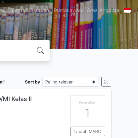
asi
Berita
Bantuan
Pustakawan
Area Anggota
mi"
Sort by
MI Kelas II
Ketersediaan
1
Unduh MARC