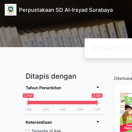
Perpustakaan SD Al-Irsyad Surabaya
Ditapis dengan
Ditemuk
Tahun Penerbitan
1 956
2 025
1 956
1 973
1 991
2 008
2 025
Ketersediaan
Tersedia di Rak