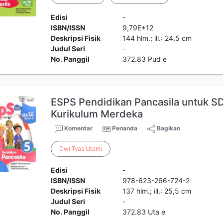
Edisi
-
ISBN/ISSN
9,79E+12
Deskripsi Fisik
144 hlm.; ill.: 24,5 cm
Judul Seri
-
No. Panggil
372.83 Pud e
ESPS Pendidikan Pancasila untuk SD
Kurikulum Merdeka
Komentar
Penanda
Bagikan
Dwi
Tyas
Utami
Edisi
-
ISBN/ISSN
978-623-266-724-2
Deskripsi Fisik
137 hlm.; ill.: 25,5 cm
Judul Seri
-
No. Panggil
372.83 Uta e