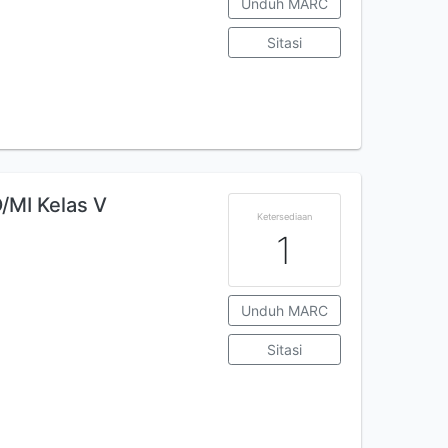
Unduh MARC
Sitasi
/MI Kelas V
Ketersediaan
1
Unduh MARC
Sitasi