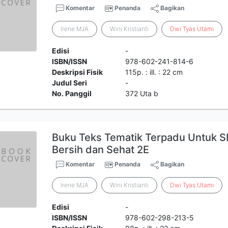
Komentar
Penanda
Bagikan
Irene MJA
Wini Kristianti
Dwi
Tyas
Utami
Edisi
-
ISBN/ISSN
978-602-241-814-6
Deskripsi Fisik
115p. : ill. : 22 cm
Judul Seri
-
No. Panggil
372 Uta b
Buku Teks Tematik Terpadu Untuk SD/
Bersih dan Sehat 2E
Komentar
Penanda
Bagikan
Irene MJA
Wini Kristianti
Dwi
Tyas
Utami
Edisi
-
ISBN/ISSN
978-602-298-213-5