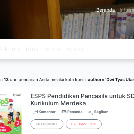
Beranda
Inform
an
13
dari pencarian Anda melalui kata kunci:
author="Dwi Tyas Uta
ESPS Pendidikan Pancasila untuk SD/
Kurikulum Merdeka
Komentar
Penanda
Bagikan
Ari Pudjiastuti
Dwi
Tyas
Utami