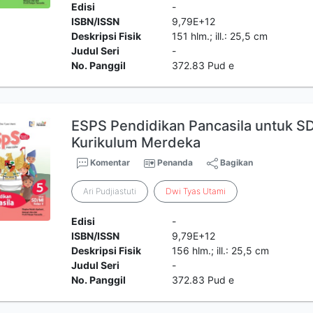
Edisi
-
ISBN/ISSN
9,79E+12
Deskripsi Fisik
151 hlm.; ill.: 25,5 cm
Judul Seri
-
No. Panggil
372.83 Pud e
ESPS Pendidikan Pancasila untuk SD
Kurikulum Merdeka
Komentar
Penanda
Bagikan
Ari Pudjiastuti
Dwi
Tyas
Utami
Edisi
-
ISBN/ISSN
9,79E+12
Deskripsi Fisik
156 hlm.; ill.: 25,5 cm
Judul Seri
-
No. Panggil
372.83 Pud e