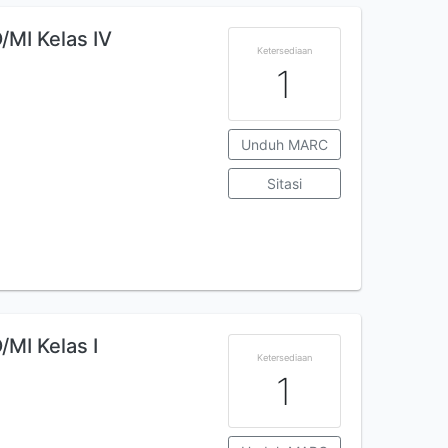
/MI Kelas IV
Ketersediaan
1
Unduh MARC
Sitasi
MI Kelas I
Ketersediaan
1