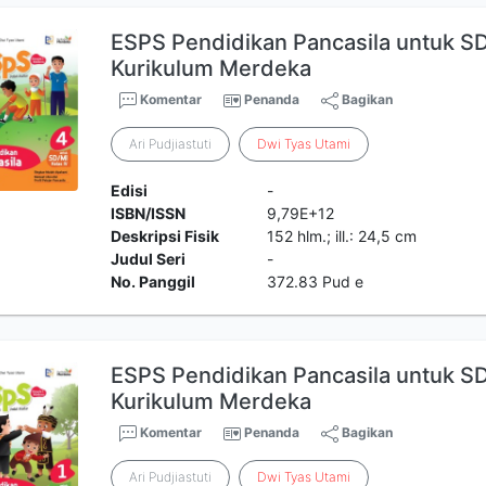
ESPS Pendidikan Pancasila untuk SD
Kurikulum Merdeka
Komentar
Penanda
Bagikan
Ari Pudjiastuti
Dwi
Tyas
Utami
Edisi
-
ISBN/ISSN
9,79E+12
Deskripsi Fisik
152 hlm.; ill.: 24,5 cm
Judul Seri
-
No. Panggil
372.83 Pud e
ESPS Pendidikan Pancasila untuk SD/
Kurikulum Merdeka
Komentar
Penanda
Bagikan
Ari Pudjiastuti
Dwi
Tyas
Utami