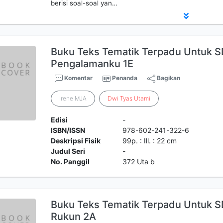
berisi soal-soal yan…
Buku Teks Tematik Terpadu Untuk SD/
Pengalamanku 1E
Komentar
Penanda
Bagikan
Irene MJA
Dwi
Tyas
Utami
Edisi
-
ISBN/ISSN
978-602-241-322-6
Deskripsi Fisik
99p. : Ill. : 22 cm
Judul Seri
-
No. Panggil
372 Uta b
Buku Teks Tematik Terpadu Untuk SD/
Rukun 2A