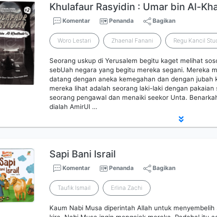
Khulafaur Rasyidin : Umar bin Al-Kh
Komentar
Penanda
Bagikan
Woro Lestari
Zhaenal Fanani
Regu Kancil Stu
Seorang uskup di Yerusalem begitu kaget melihat soso
sebUah negara yang begitu mereka segani. Mereka me
datang dengan aneka kemegahan dan dengan jubah k
mereka lihat adalah seorang laki-laki dengan pakaian
seorang pengawal dan menaiki seekor Unta. Benarkah 
dialah AmirUl …
Sapi Bani Israil
Komentar
Penanda
Bagikan
Taufik Ismail
Erlina Zachi
Kaum Nabi Musa diperintah Allah untuk menyembelih 