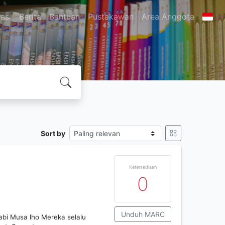
asi
Berita
Bantuan
Pustakawan
Area Anggota
Sort by
Ketersediaan
0
Unduh MARC
abi Musa lho Mereka selalu