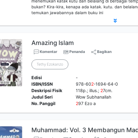
menemukan katak kutu dan belalang di berbagai te
bukan? Kira-kira, kenapa ada katak. kutu. dan belal
temukan jawabannya dalam buku ini
Amazing Islam
Komentar
Penanda
Bagikan
Tethy Ezokanzo
Edisi
-
ISBN/ISSN
978-60
2
-1694-64-0
Deskripsi Fisik
118p.; illus.;
2
7cm.
Judul Seri
Wow Subhanallah
No. Panggil
2
97 Ezo a
Muhammad: Vol. 3 Membangun Mad