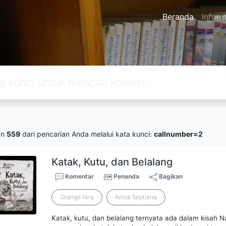
Beranda
Inform
an
559
dari pencarian Anda melalui kata kunci:
callnumber=2
Katak, Kutu, dan Belalang
Komentar
Penanda
Bagikan
Orange Nira
Anisa Septiana
Katak, kutu, dan belalang ternyata ada dalam kisah N