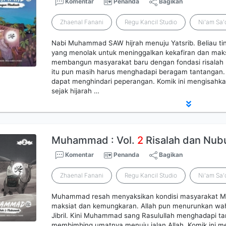
Komentar
Penanda
Bagikan
Zhaenal Fanani
Regu Kancil Studio
Ni'am Sa'
Nabi Muhammad SAW hijrah menuju Yatsrib. Beliau t
yang menolak untuk meninggalkan kekafiran dan maksia
membangun masyarakat baru dengan fondasi risalah 
itu pun masih harus menghadapi beragam tantangan.
dapat menghindari peperangan. Komik ini mengisahk
sejak hijarah …
Muhammad : Vol.
2
Risalah dan Nu
Komentar
Penanda
Bagikan
Zhaenal Fanani
Regu Kancil Studio
Ni'am Sa'
Muhammad resah menyaksikan kondisi masyarakat M
maksiat dan kemungkaran. Allah pun menurunkan wah
Jibril. Kini Muhammad sang Rasulullah menghadapi 
membimbing umatnya menuju jalan Allah. Komik ini m