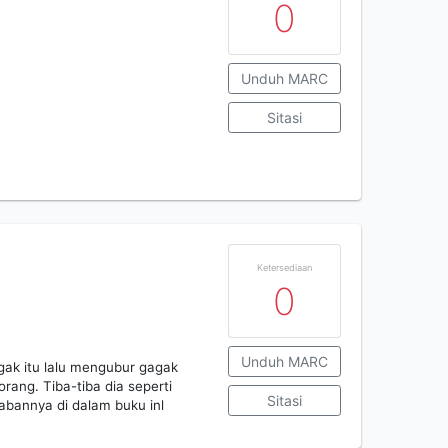
0
Unduh MARC
Sitasi
Ketersediaan
0
Unduh MARC
gak itu lalu mengubur gagak
orang. Tiba-tiba dia seperti
Sitasi
bannya di dalam buku inl