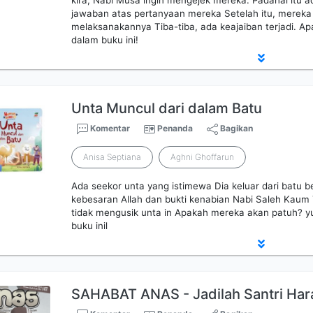
kira, Nabi Musa ingin mengejek mereka. Padahal itu a
jawaban atas pertanyaan mereka Setelah itu, mereka 
melaksanakannya Tiba-tiba, ada keajaiban terjadi. Apa
dalam buku ini!
Unta Muncul dari dalam Batu
Komentar
Penanda
Bagikan
Anisa Septiana
Aghni Ghoffarun
Ada seekor unta yang istimewa Dia keluar dari batu b
kebesaran Allah dan bukti kenabian Nabi Saleh Kaum
tidak mengusik unta in Apakah mereka akan patuh? yu
buku inil
SAHABAT ANAS - Jadilah Santri Har