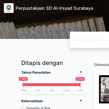
Perpustakaan SD Al-Irsyad Surabaya
Ditapis dengan
Ditemuk
Tahun Penerbitan
1 956
2 025
1 956
1 973
1 991
2 008
2 025
Ketersediaan
Tersedia di Rak