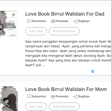
Love Book Birrul Walidain For Dad
Komentar
Penanda
Bagikan
Ade Yulia
Rizka Nurfazrina
Apa nama panggilan kesayangan untuk sosok Ayah di
tampil kuat dan hebat. Ayah. yang pertama kali men
Rasul-Nya dan lslam. Ayah yang selalu melindungi da
mengajak kita mengenal lebih dekat seorang Ayah. Ba
kepada Ayah? Apa yang bisa aku lakukan untuk memb
Ayah? yuk …
Love Book Birrul Walidain For Mom
Komentar
Penanda
Bagikan
Ade Yulia
Rizka Nurfazrina