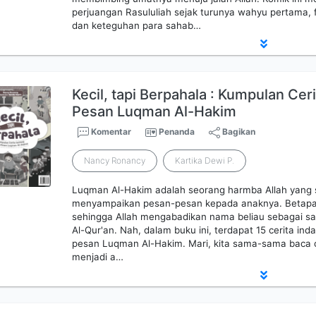
perjuangan Rasululiah sejak turunya wahyu pertama, 
dan keteguhan para sahab…
Kecil, tapi Berpahala : Kumpulan Cer
Pesan Luqman Al-Hakim
Komentar
Penanda
Bagikan
Nancy Ronancy
Kartika Dewi P.
Luqman Al-Hakim adalah seorang harmba Allah yang s
menyampaikan pesan-pesan kepada anaknya. Betapa m
sehingga Allah mengabadikan nama beliau sebagai sa
Al-Qur'an. Nah, dalam buku ini, terdapat 15 cerita in
pesan Luqman Al-Hakim. Mari, kita sama-sama baca 
menjadi a…