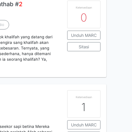
athab #
2
Ketersediaan
0
dio
Unduh MARC
k khalifah yang datang dari
ngira sang khalifah akan
Sitasi
ebesaran. Ternyata, yang
 sederhana, hanya ditemani
ia seorang khalifah? Ya,
Ketersediaan
1
Unduh MARC
seekor sapi betina Mereka