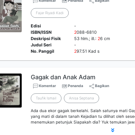
Komentar
Penanda
Bagikan
Fajar Riyadi Kadi
Edisi
-
ISBN/ISSN
2
088-6810
Deskripsi Fisik
53 hlm.; ill.:
2
6 cm
Judul Seri
-
No. Panggil
2
97.51 Kad s
Gagak dan Anak Adam
Komentar
Penanda
Bagikan
Taufik Ismail
Anisa Septiana
Ada dua ekor gagak berkelahi. Salah satunya mati Ga
yang mati di dalam tanah Kejadian tu dilihat oleh sese
menemukan petunjuk Siapakah dia? Yuk temukan jawa