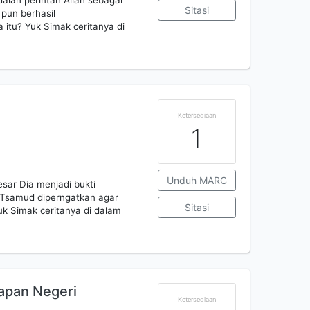
dalah perintah Allah sebagai
Sitasi
pun berhasil
 itu? Yuk Simak ceritanya di
Ketersediaan
1
Unduh MARC
esar Dia menjadi bukti
 Tsamud diperngatkan agar
Sitasi
k Simak ceritanya di dalam
apan Negeri
Ketersediaan