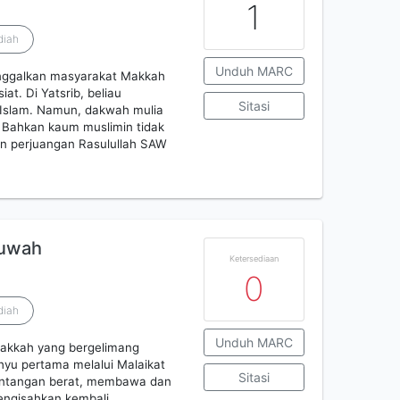
1
diah
Unduh MARC
inggalkan masyarakat Makkah
t. Di Yatsrib, beliau
Sitasi
Islam. Namun, dakwah mulia
 Bahkan kaum muslimin tidak
an perjuangan Rasulullah SAW
buwah
Ketersediaan
0
diah
Unduh MARC
akkah yang bergelimang
yu pertama melalui Malaikat
Sitasi
tantangan berat, membawa dan
engisahkan kembali