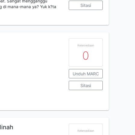
mpat. Sangat mengganggu
Sitasi
ang di mana-mana ya? Yuk k?ta
Ketersediaan
0
Unduh MARC
Sitasi
inah
Ketersediaan