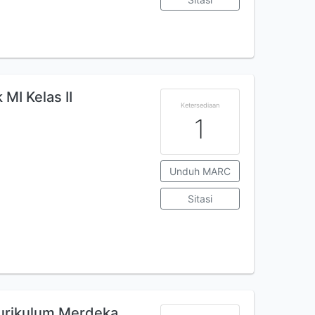
MI Kelas II
Ketersediaan
1
Unduh MARC
Sitasi
Kurikulum Merdeka