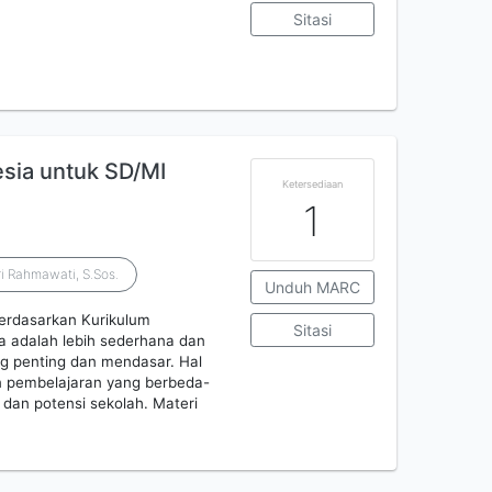
Sitasi
sia untuk SD/MI
Ketersediaan
1
ri Rahmawati, S.Sos.
Unduh MARC
erdasarkan Kurikulum
Sitasi
a adalah lebih sederhana dan
g penting dan mendasar. Hal
an pembelajaran yang berbeda-
dan potensi sekolah. Materi