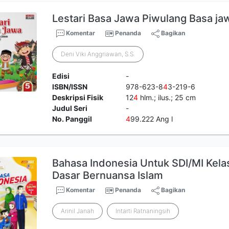
Lestari Basa Jawa Piwulang Basa ja
Komentar
Penanda
Bagikan
Deni Viki Anggriawan, S.S.
Edisi
-
ISBN/ISSN
978-623-8
4
3-219-6
Deskripsi Fisik
12
4
hlm.; ilus.; 25 cm
Judul Seri
-
No. Panggil
4
99.222 Ang l
Bahasa Indonesia Untuk SDI/MI Kelas 
Dasar Bernuansa Islam
Komentar
Penanda
Bagikan
Arinil Janah
Intarti Ratnaningsih