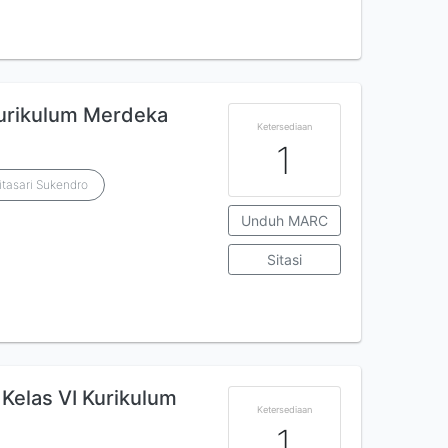
Kurikulum Merdeka
Ketersediaan
1
itasari Sukendro
Unduh MARC
Sitasi
Kelas VI Kurikulum
Ketersediaan
1