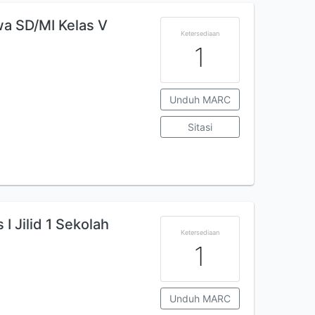
wa SD/MI Kelas V
Ketersediaan
1
Unduh MARC
Sitasi
I Jilid 1 Sekolah
Ketersediaan
1
Unduh MARC