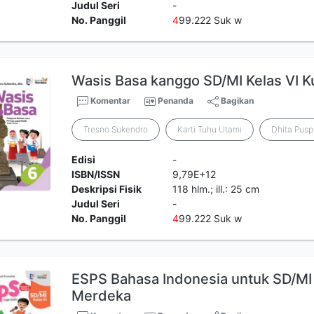
Judul Seri
-
No. Panggil
4
99.222 Suk w
Wasis Basa kanggo SD/MI Kelas VI 
Komentar
Penanda
Bagikan
Tresno Sukendro
Karti Tuhu Utami
Dhita Pusp
Edisi
-
ISBN/ISSN
9,79E+12
Deskripsi Fisik
118 hlm.; ill.: 25 cm
Judul Seri
-
No. Panggil
4
99.222 Suk w
ESPS Bahasa Indonesia untuk SD/MI 
Merdeka