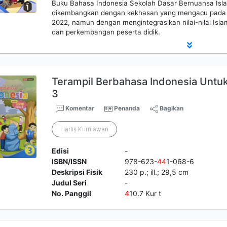
Buku Bahasa Indonesia Sekolah Dasar Bernuansa Islam
dikembangkan dengan kekhasan yang mengacu pada 
2022, namun dengan mengintegrasikan nilai-nilai Isl
dan perkembangan peserta didik.
Terampil Berbahasa Indonesia Untuk S
3
Komentar
Penanda
Bagikan
Harlis Kurniawan
Edisi
-
ISBN/ISSN
978-623-
4
4
1-068-6
Deskripsi Fisik
230 p.; ill.; 29,5 cm
Judul Seri
-
No. Panggil
4
10.7 Kur t