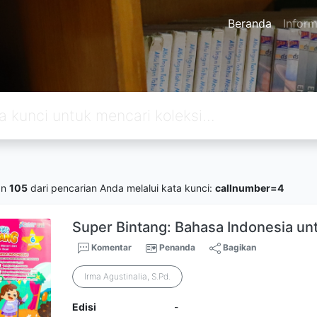
Beranda
Inform
an
105
dari pencarian Anda melalui kata kunci:
callnumber=4
Super Bintang: Bahasa Indonesia unt
Komentar
Penanda
Bagikan
Irma Agustinalia, S.Pd.
Edisi
-