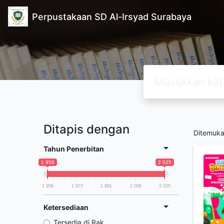
Perpustakaan SD Al-Irsyad Surabaya
Ditapis dengan
Ditemuk
Tahun Penerbitan
1 956
2 025
1 956
1 973
1 991
2 008
2 025
Ketersediaan
Tersedia di Rak