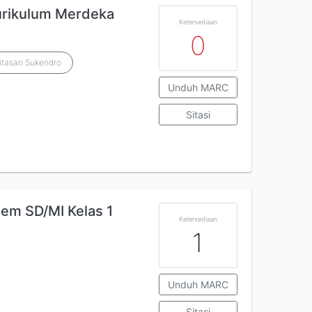
Kurikulum Merdeka
Ketersediaan
0
itasari Sukendro
Unduh MARC
Sitasi
em SD/MI Kelas 1
Ketersediaan
1
Unduh MARC
Sitasi