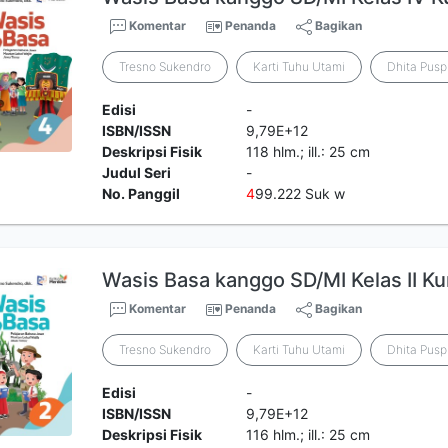
Komentar
Penanda
Bagikan
Tresno Sukendro
Karti Tuhu Utami
Dhita Pusp
Edisi
-
ISBN/ISSN
9,79E+12
Deskripsi Fisik
118 hlm.; ill.: 25 cm
Judul Seri
-
No. Panggil
4
99.222 Suk w
Wasis Basa kanggo SD/MI Kelas II K
Komentar
Penanda
Bagikan
Tresno Sukendro
Karti Tuhu Utami
Dhita Pusp
Edisi
-
ISBN/ISSN
9,79E+12
Deskripsi Fisik
116 hlm.; ill.: 25 cm