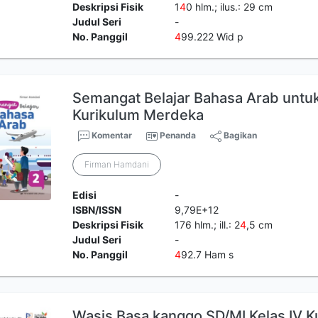
Deskripsi Fisik
1
4
0 hlm.; ilus.: 29 cm
Judul Seri
-
No. Panggil
4
99.222 Wid p
Semangat Belajar Bahasa Arab untuk 
Kurikulum Merdeka
Komentar
Penanda
Bagikan
Firman Hamdani
Edisi
-
ISBN/ISSN
9,79E+12
Deskripsi Fisik
176 hlm.; ill.: 2
4
,5 cm
Judul Seri
-
No. Panggil
4
92.7 Ham s
Wasis Basa kanggo SD/MI Kelas IV 