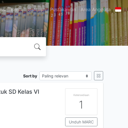
asi
Berita
Bantuan
Pustakawan
Area Anggota
Sort by
uk SD Kelas VI
Ketersediaan
1
Unduh MARC