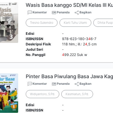
Wasis Basa kanggo SD/MI Kelas III 
Komentar
Penanda
Bagikan
Tresno Sukendro
Karti Tuhu Utami
Dhita Pusp
Edisi
-
ISBN/ISSN
978-623-180-3
4
6-7
Deskripsi Fisik
118 hlm.; ill.: 2
4
,5 cm
Judul Seri
-
No. Panggil
4
99.222 Suk w
Pinter Basa Piwulang Basa Jawa Kag
Komentar
Penanda
Bagikan
Widiyantoro, S.Pd.
Kasmiatun, S.Pd.
Edisi
-
ISBN/ISSN
-