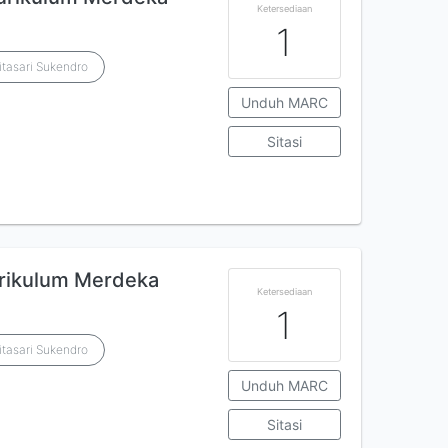
Ketersediaan
1
itasari Sukendro
Unduh MARC
Sitasi
urikulum Merdeka
Ketersediaan
1
itasari Sukendro
Unduh MARC
Sitasi