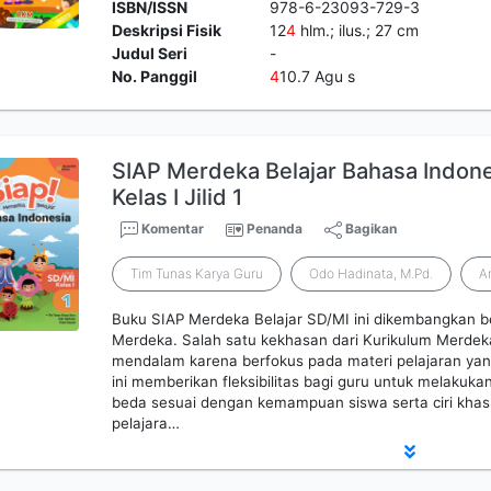
ISBN/ISSN
978-6-23093-729-3
Deskripsi Fisik
12
4
hlm.; ilus.; 27 cm
Judul Seri
-
No. Panggil
4
10.7 Agu s
SIAP Merdeka Belajar Bahasa Indone
Kelas I Jilid 1
Komentar
Penanda
Bagikan
Tim Tunas Karya Guru
Odo Hadinata, M.Pd.
A
Buku SIAP Merdeka Belajar SD/MI ini dikembangkan b
Merdeka. Salah satu kekhasan dari Kurikulum Merdek
mendalam karena berfokus pada materi pelajaran yan
ini memberikan fleksibilitas bagi guru untuk melakuk
beda sesuai dengan kemampuan siswa serta ciri khas 
pelajara…