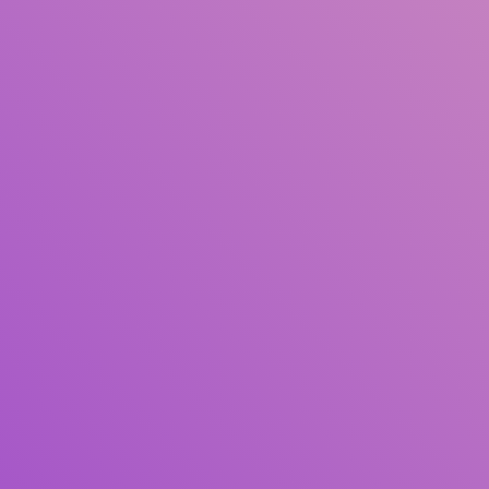
Judul
Pengarang
Subjek
ISBN/ISSN
Tipe Koleksi
Lokasi
GMD