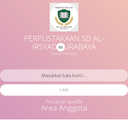
PERPUSTAKAAN SD AL-
IRSYAD SURABAYA
Sea of Sciences
CARI
Pencarian Spesifik
Area Anggota