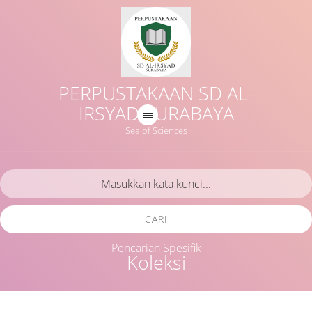
PERPUSTAKAAN SD AL-
IRSYAD SURABAYA
Sea of Sciences
CARI
Pencarian Spesifik
Koleksi