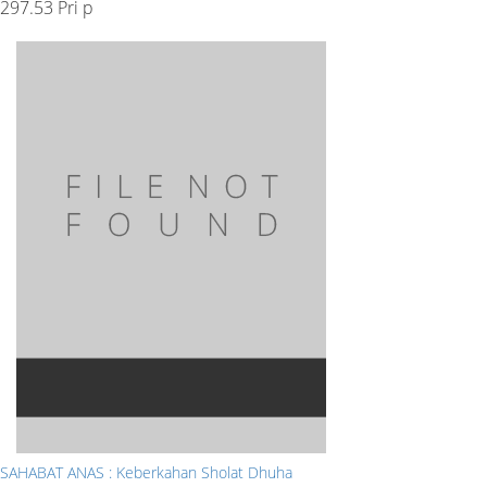
297.53 Pri p
SAHABAT ANAS : Keberkahan Sholat Dhuha