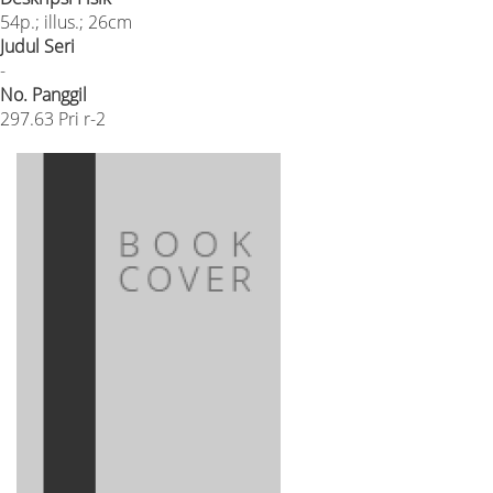
54p.; illus.; 26cm
Judul Seri
-
No. Panggil
297.63 Pri r-2