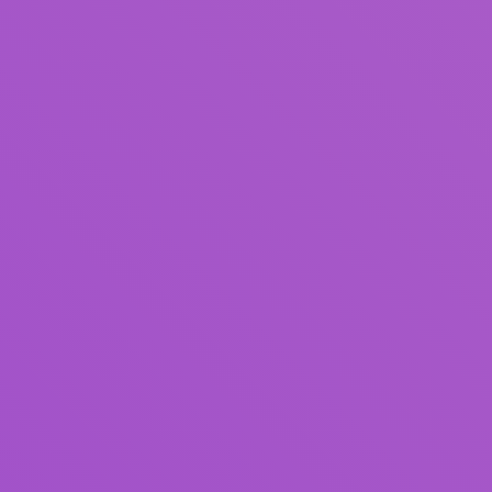
Judul
Pengarang
Subjek
ISBN/ISSN
Tipe Koleksi
Lokasi
GMD