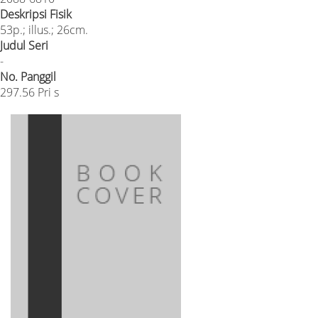
Deskripsi Fisik
53p.; illus.; 26cm.
Judul Seri
-
No. Panggil
297.56 Pri s