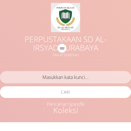
PERPUSTAKAAN SD AL-
IRSYAD SURABAYA
Sea of Sciences
CARI
Pencarian Spesifik
Koleksi