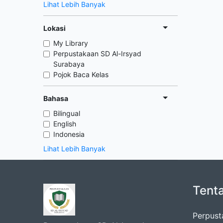
Lihat Lebih Banyak
Lokasi
My Library
Perpustakaan SD Al-Irsyad
Surabaya
Pojok Baca Kelas
Bahasa
Bilingual
English
Indonesia
Lihat Lebih Banyak
Tent
Perpust