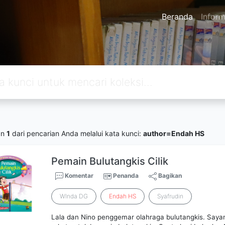
Beranda
Inform
an
1
dari pencarian Anda melalui kata kunci:
author=Endah HS
Pemain Bulutangkis Cilik
Komentar
Penanda
Bagikan
WInda DG
Endah
HS
Syafrudin
Lala dan Nino penggemar olahraga bulutangkis. Saya