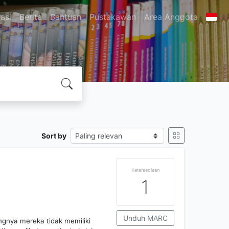
asi
Berita
Bantuan
Pustakawan
Area Anggota
Sort by
Ketersediaan
1
Unduh MARC
ngnya mereka tidak memiliki