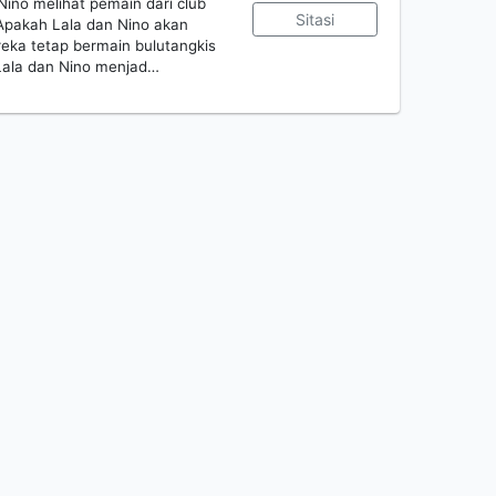
Nino melihat pemain dari club
Sitasi
 Apakah Lala dan Nino akan
eka tetap bermain bulutangkis
n Lala dan Nino menjad…