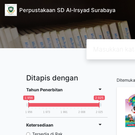
Perpustakaan SD Al-Irsyad Surabaya
Ditapis dengan
Ditemuk
Tahun Penerbitan
1 956
2 025
1 956
1 973
1 991
2 008
2 025
Ketersediaan
Tersedia di Rak