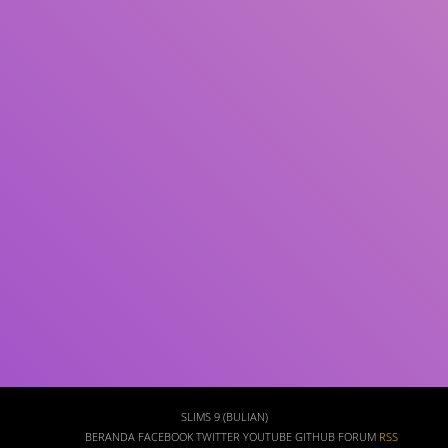
Subjek
ISBN/ISSN
Tipe Koleksi
Lokasi
GMD
Cari
SLIMS 9 (BULIAN)
BERANDA
FACEBOOK
TWITTER
YOUTUBE
GITHUB
FORUM
RSS