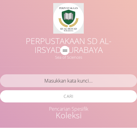
PERPUSTAKAAN SD AL-
IRSYAD SURABAYA
Sea of Sciences
CARI
Pencarian Spesifik
Koleksi