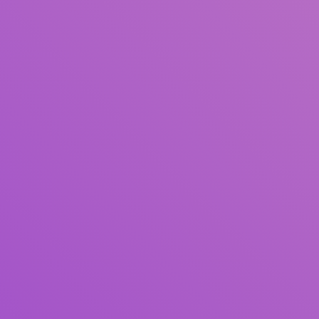
Judul
Pengarang
Subjek
ISBN/ISSN
Tipe Koleksi
Lokasi
GMD