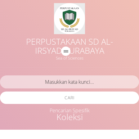
PERPUSTAKAAN SD AL-
IRSYAD SURABAYA
Sea of Sciences
CARI
Pencarian Spesifik
Koleksi