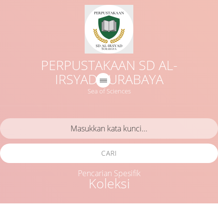
PERPUSTAKAAN SD AL-
IRSYAD SURABAYA
Sea of Sciences
CARI
Pencarian Spesifik
Koleksi