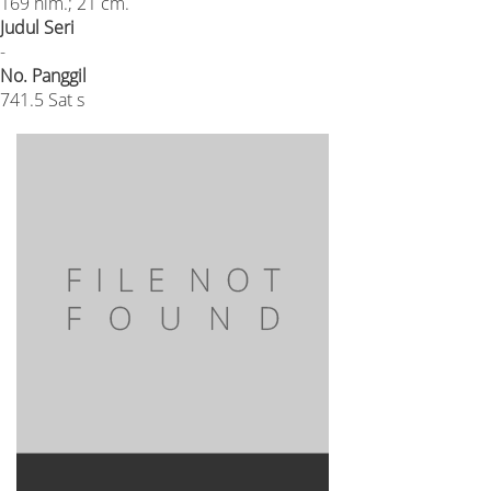
169 hlm.; 21 cm.
Judul Seri
-
No. Panggil
741.5 Sat s