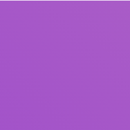
Judul
Pengarang
Subjek
ISBN/ISSN
Tipe Koleksi
Lokasi
GMD