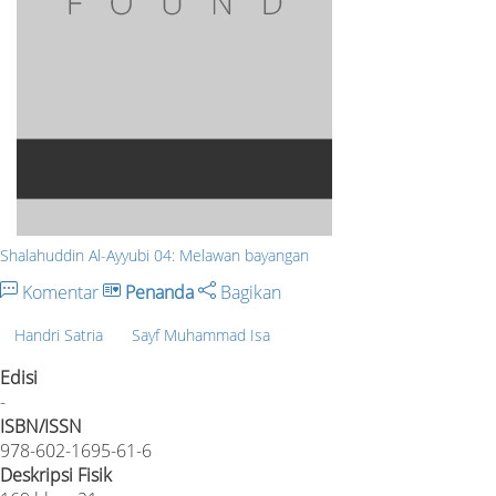
Shalahuddin Al-Ayyubi 04: Melawan bayangan
Komentar
Penanda
Bagikan
Handri Satria
Sayf Muhammad Isa
Edisi
-
ISBN/ISSN
978-602-1695-61-6
Deskripsi Fisik