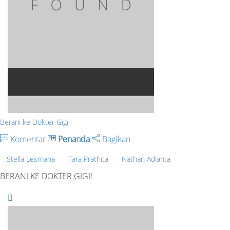
Berani ke Dokter Gigi
Komentar
Penanda
Bagikan
Stella Lesmana
Tara Prathita
Nathan Adianta
BERANI KE DOKTER GIGI!