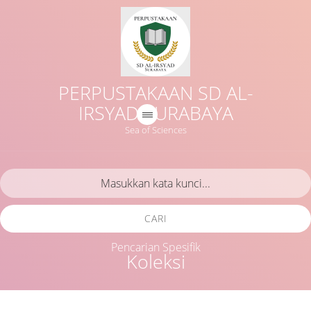
PERPUSTAKAAN SD AL-
IRSYAD SURABAYA
Sea of Sciences
CARI
Pencarian Spesifik
Koleksi