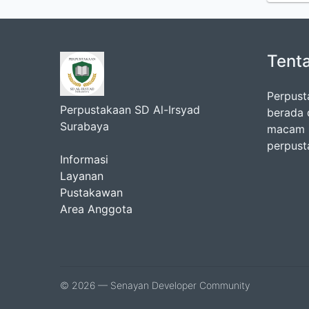
Tent
Perpust
Perpustakaan SD Al-Irsyad
berada 
Surabaya
macam k
perpust
Informasi
Layanan
Pustakawan
Area Anggota
© 2026 — Senayan Developer Community