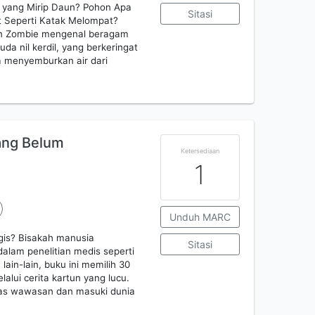
yang Mirip Daun? Pohon Apa
Sitasi
t Seperti Katak Melompat?
 dan Zombie mengenal beragam
a nil kerdil, yang berkeringat
sa menyemburkan air dari
Yang Belum
Ketersediaan
1
Unduh MARC
gis? Bisakah manusia
Sitasi
alam penelitian medis seperti
ain-lain, buku ini memilih 30
lui cerita kartun yang lucu.
luas wawasan dan masuki dunia