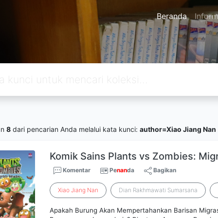
Beranda
Inform
an
8
dari pencarian Anda melalui kata kunci:
author=Xiao Jiang Nan
Komik Sains Plants vs Zombies: Mi
Komentar
Pe
nan
da
Bagikan
Xiao
Jiang
Nan
Dian Rakhmawati Sumarsana
Apakah Burung Akan Mempertahankan Barisan Migras