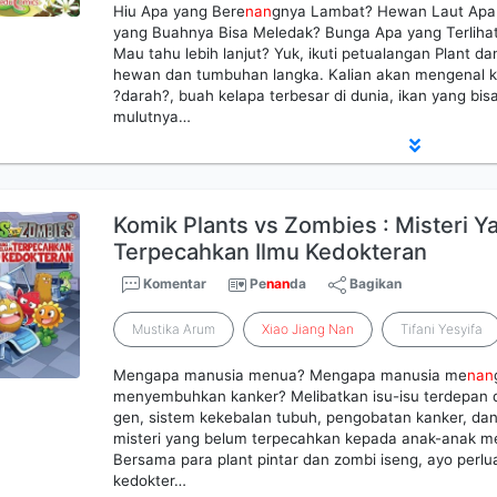
Hiu Apa yang Bere
nan
gnya Lambat? Hewan Laut Apa 
yang Buahnya Bisa Meledak? Bunga Apa yang Terliha
Mau tahu lebih lanjut? Yuk, ikuti petualangan Plant
hewan dan tumbuhan langka. Kalian akan mengenal kud
?darah?, buah kelapa terbesar di dunia, ikan yang bi
mulutnya…
Komik Plants vs Zombies : Misteri 
Terpecahkan Ilmu Kedokteran
Komentar
Pe
nan
da
Bagikan
Mustika Arum
Xiao
Jiang
Nan
Tifani Yesyifa
Mengapa manusia menua? Mengapa manusia me
nan
menyembuhkan kanker? Melibatkan isu-isu terdepan d
gen, sistem kekebalan tubuh, pengobatan kanker, dan l
misteri yang belum terpecahkan kepada anak-anak mela
Bersama para plant pintar dan zombi iseng, ayo per
kedokter…