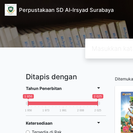
Perpustakaan SD Al-Irsyad Surabaya
Ditapis dengan
Ditemuk
Tahun Penerbitan
1 956
2 025
1 956
1 973
1 991
2 008
2 025
Ketersediaan
Tersedia di Rak