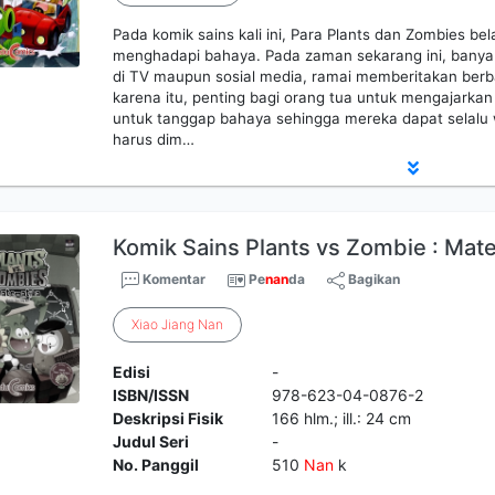
Pada komik sains kali ini, Para Plants dan Zombies b
menghadapi bahaya. Pada zaman sekarang ini, banyak 
di TV maupun sosial media, ramai memberitakan ber
karena itu, penting bagi orang tua untuk mengajarka
untuk tanggap bahaya sehingga mereka dapat selalu
harus dim…
Komik Sains Plants vs Zombie : Mat
Komentar
Pe
nan
da
Bagikan
Xiao
Jiang
Nan
Edisi
-
ISBN/ISSN
978-623-04-0876-2
Deskripsi Fisik
166 hlm.; ill.: 24 cm
Judul Seri
-
No. Panggil
510
Nan
k