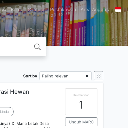
asi
Berita
Bantuan
Pustakawan
Area Anggota
Sort by
grasi Hewan
Ketersediaan
1
Linda
Unduh MARC
inya? Di Mana Letak Desa