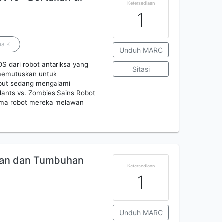
Ketersediaan
1
na K.
Unduh MARC
S dari robot antariksa yang
Sitasi
 memutuskan untuk
ebut sedang mengalami
ants vs. Zombies Sains Robot
sama robot mereka melawan
ewan dan Tumbuhan
Ketersediaan
1
Unduh MARC