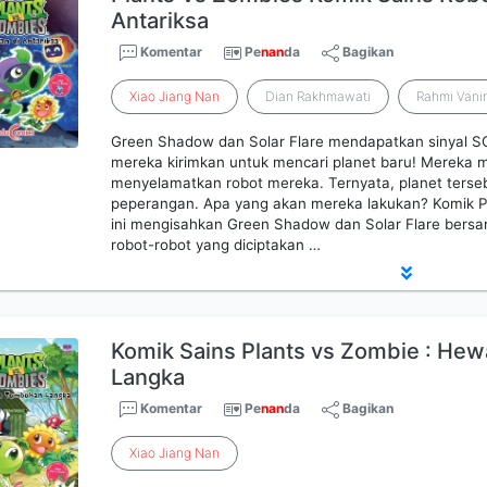
Antariksa
Komentar
Pe
nan
da
Bagikan
Xiao
Jiang
Nan
Dian Rakhmawati
Rahmi Vani
Green Shadow dan Solar Flare mendapatkan sinyal SO
mereka kirimkan untuk mencari planet baru! Mereka
menyelamatkan robot mereka. Ternyata, planet ters
peperangan. Apa yang akan mereka lakukan? Komik Pl
ini mengisahkan Green Shadow dan Solar Flare ber
robot-robot yang diciptakan …
Komik Sains Plants vs Zombie : H
Langka
Komentar
Pe
nan
da
Bagikan
Xiao
Jiang
Nan