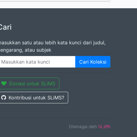
Cari
asukkan satu atau lebih kata kunci dari judul,
engarang, atau subjek
Cari Koleksi
Donasi untuk SLiMS
Kontribusi untuk SLiMS?
Ditenagai oleh
SLiMS