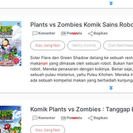
Plants vs Zombies Komik Sains Robot
Komentar
Pe
nan
da
Bagikan
Xiao
Jiang
Nan
Wenty Violinta
Dian Rakhmaw
Solar Flare dan Green Shadow datang ke sebuah resto
maka
nan
yang dimasak oleh sebuah robot. Bukan han
robot. Mereka penasaran dengan kokinya. Benar saja, k
sebuah pulau misterius, yaitu Pulau Kitchen. Mereka i
ada sebuah kompetisi makan yang berhadiah kunjunga
Komik Plants vs Zombies : Tanggap
Komentar
Pe
nan
da
Bagikan
Xiao
Jiang
Nan