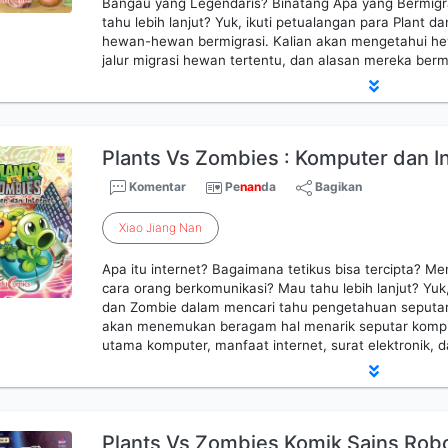
Bangau yang Legendaris? Binatang Apa yang Bermig
tahu lebih lanjut? Yuk, ikuti petualangan para Plant 
hewan-hewan bermigrasi. Kalian akan mengetahui he
jalur migrasi hewan tertentu, dan alasan mereka berm
Plants Vs Zombies : Komputer dan I
Komentar
Pe
nan
da
Bagikan
Xiao
Jiang
Nan
Apa itu internet? Bagaimana tetikus bisa tercipta? 
cara orang berkomunikasi? Mau tahu lebih lanjut? Yuk,
dan Zombie dalam mencari tahu pengetahuan seputar 
akan menemukan beragam hal menarik seputar komputer
utama komputer, manfaat internet, surat elektronik, d
Plants Vs Zombies Komik Sains Robot