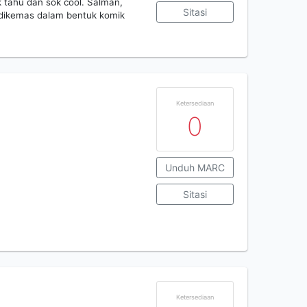
 tahu dan sok cool. Salman,
Sitasi
ta dikemas dalam bentuk komik
Ketersediaan
0
Unduh MARC
Sitasi
Ketersediaan