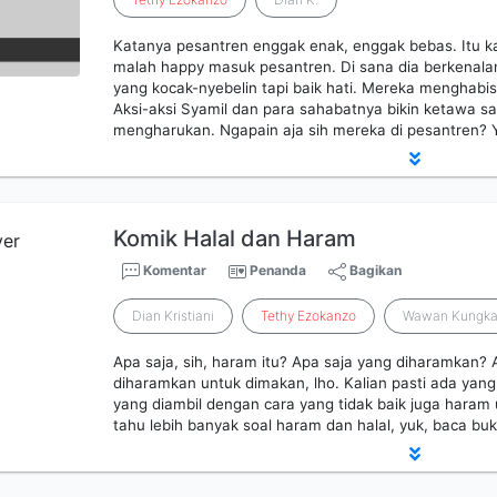
Katanya pesantren enggak enak, enggak bebas. Itu ka
malah happy masuk pesantren. Di sana dia berkenal
yang kocak-nyebelin tapi baik hati. Mereka menghabi
Aksi-aksi Syamil dan para sahabatnya bikin ketawa sak
mengharukan. Ngapain aja sih mereka di pesantren? Yuk
Komik Halal dan Haram
Komentar
Penanda
Bagikan
Dian Kristiani
Tethy
Ezokanzo
Wawan Kungk
Apa saja, sih, haram itu? Apa saja yang diharamkan
diharamkan untuk dimakan, lho. Kalian pasti ada ya
yang diambil dengan cara yang tidak baik juga haram
tahu lebih banyak soal haram dan halal, yuk, baca buku