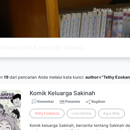
Beranda
Inform
an
19
dari pencarian Anda melalui kata kunci:
author="Tethy Ezokan
Komik Keluarga Sakinah
Komentar
Penanda
Bagikan
Tethy
Ezokanzo
Lina Herlina
Agus Willy
Komik keluarga Sakinah, bercerita tentang Sakinah d