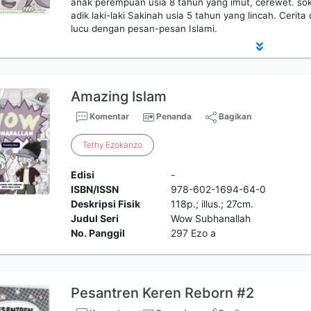
anak perempuan usia 8 tahun yang imut, cerewet. sok
adik laki-laki Sakinah usia 5 tahun yang lincah. Ceri
lucu dengan pesan-pesan Islami.
Amazing Islam
Komentar
Penanda
Bagikan
Tethy
Ezokanzo
Edisi
-
ISBN/ISSN
978-602-1694-64-0
Deskripsi Fisik
118p.; illus.; 27cm.
Judul Seri
Wow Subhanallah
No. Panggil
297 Ezo a
Pesantren Keren Reborn #2