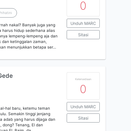
0
Prihatini
Unduh MARC
 pernah nakal? Banyak juga yang
 harus hidup sederhana alias
Sitasi
dupnya lempeng-lempeng aja dan
k dan ketinggalan zaman,
akan menunjukkan betapa ser…
 Gede
Ketersediaan
0
Unduh MARC
r hal-hal baru, ketemu teman
ulu. Semakin tinggi jenjang
Sitasi
da adab yang harus dijaga dan
n, dong? Tenang, El dan
ruan El, Baim, da…