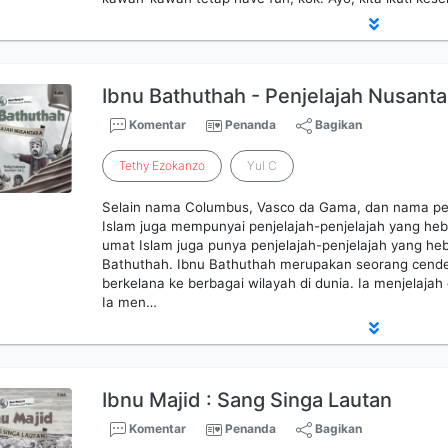
Ibnu Bathuthah - Penjelajah Nusanta
Komentar
Penanda
Bagikan
Tethy
Ezokanzo
Yul C
Selain nama Columbus, Vasco da Gama, dan nama pen
Islam juga mempunyai penjelajah-penjelajah yang h
umat Islam juga punya penjelajah-penjelajah yang he
Bathuthah. Ibnu Bathuthah merupakan seorang cend
berkelana ke berbagai wilayah di dunia. Ia menjelajah
Ia men…
Ibnu Majid : Sang Singa Lautan
Komentar
Penanda
Bagikan