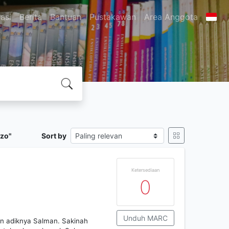
asi
Berita
Bantuan
Pustakawan
Area Anggota
zo"
Sort by
Ketersediaan
0
Unduh MARC
an adiknya Salman. Sakinah