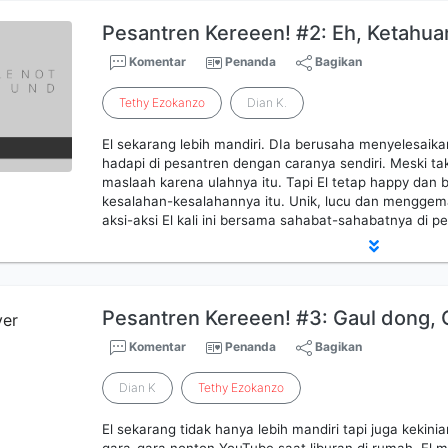
Pesantren Kereeen! #2: Eh, Ketahua
Komentar
Penanda
Bagikan
Tethy
Ezokanzo
Dian K.
El sekarang lebih mandiri. DIa berusaha menyelesaik
hadapi di pesantren dengan caranya sendiri. Meski t
maslaah karena ulahnya itu. Tapi El tetap happy dan b
kesalahan-kesalahannya itu. Unik, lucu dan menggema
aksi-aksi El kali ini bersama sahabat-sahabatnya di pes
Pesantren Kereeen! #3: Gaul dong, 
Komentar
Penanda
Bagikan
Dian K
Tethy
Ezokanzo
El sekarang tidak hanya lebih mandiri tapi juga kekinia