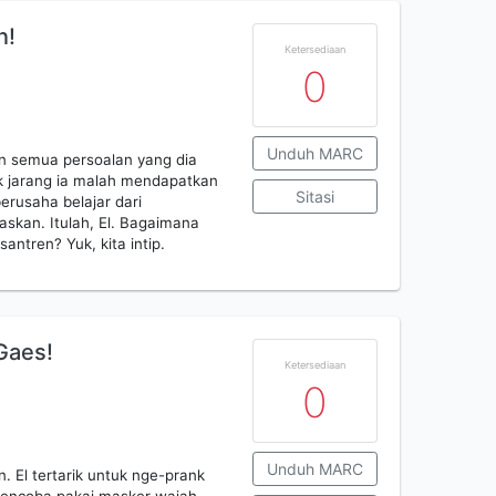
n!
Ketersediaan
0
Unduh MARC
an semua persoalan yang dia
ak jarang ia malah mendapatkan
Sitasi
erusaha belajar dari
skan. Itulah, El. Bagaimana
antren? Yuk, kita intip.
Gaes!
Ketersediaan
0
Unduh MARC
n. El tertarik untuk nge-prank