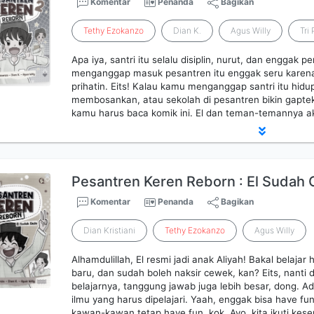
Komentar
Penanda
Bagikan
Tethy
Ezokanzo
Dian K.
Agus Willy
Tri 
Apa iya, santri itu selalu disiplin, nurut, dan enggak
menganggap masuk pesantren itu enggak seru karena
prihatin. Eits! Kalau kamu menganggap santri itu hi
membosankan, atau sekolah di pesantren bikin gapte
kamu harus baca komik ini. El dan teman-temannya 
Pesantren Keren Reborn : El Sudah
Komentar
Penanda
Bagikan
Dian Kristiani
Tethy
Ezokanzo
Agus Willy
Alhamdulillah, El resmi jadi anak Aliyah! Bakal belaja
baru, dan sudah boleh naksir cewek, kan? Eits, nanti d
belajarnya, tanggung jawab juga lebih besar, dong. A
ilmu yang harus dipelajari. Yaah, enggak bisa have fu
kawan-kawan tetap have fun, kok. Ayo, kita ikuti kese