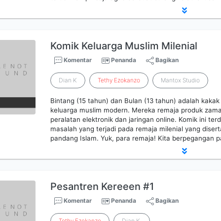
Komik Keluarga Muslim Milenial
Komentar
Penanda
Bagikan
Dian K
Tethy
Ezokanzo
Mantox Studio
Bintang (15 tahun) dan Bulan (13 tahun) adalah kaka
keluarga muslim modern. Mereka remaja produk zaman
peralatan elektronik dan jaringan online. Komik ini terd
masalah yang terjadi pada remaja milenial yang diserta
pandang Islam. Yuk, para remaja! Kita berpegangan 
Pesantren Kereeen #1
Komentar
Penanda
Bagikan
Tethy
Ezokanzo
Dian K.