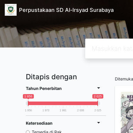
Perpustakaan SD Al-Irsyad Surabaya
Ditapis dengan
Ditemuk
Tahun Penerbitan
1 956
2 025
1 956
1 973
1 991
2 008
2 025
Ketersediaan
Tersedia di Rak