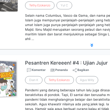
Tethy
Ezokanzo
Yul C
Selain nama Columbus, Vasco da Gama, dan nama pen
Islam juga mempunyai penjelajah-penjelajah yang h
umat Islam juga punya penjelajah-penjelajah yang he
Majid. Ibnu Majid merupakan seorang pelaut dan navi
maritim Islam dan barat menjulukinya sebagai Singa La
ahli …
Pesantren Kereeen! #4 : Ujian Jujur
Komentar
Penanda
Bagikan
Dian K
Tethy
Ezokanzo
Agus Willy
Pandemi yang datang beberapa tahun lalu juga dirasaka
beraktivitas di pondok. Tapi, El santai dan berusaha m
pandemi tidak menghalanginya belajar dan beraktivitas
sekolah. Agus khawatir nilainya ada yang jelek lagi. I
terus. Hampir saja agus berbuat curang kalau el tid