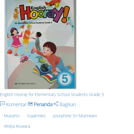
English Hooray for Elementary School Students Grade 5
Komentar
Penanda
Bagikan
Mukarto
Sujatmiko
Josephine Sri Muerwani
Widya Kiswara