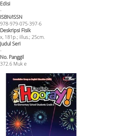
Edisi
-
ISBN/ISSN
978-979-075-397-6
Deskripsi Fisik
x, 181p.; illus.; 25cm.
Judul Seri
-
No. Panggil
372.6 Muk e