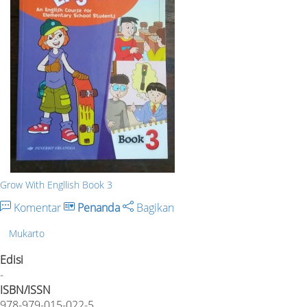
Grow With Engllish Book 3
Komentar
Penanda
Bagikan
Mukarto
Edisi
-
ISBN/ISSN
978-979-015-022-5