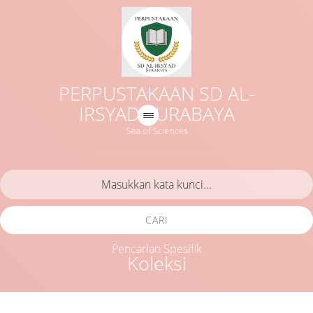
PERPUSTAKAAN SD AL-
IRSYAD SURABAYA
Sea of Sciences
CARI
Pencarian Spesifik
Koleksi