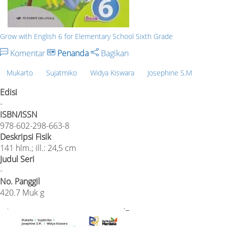
Grow with English 6 for Elementary School Sixth Grade
Komentar
Penanda
Bagikan
Mukarto
Sujatmiko
Widya Kiswara
Josephine S.M
Edisi
-
ISBN/ISSN
978-602-298-663-8
Deskripsi Fisik
141 hlm.; ill.: 24,5 cm
Judul Seri
-
No. Panggil
420.7 Muk g