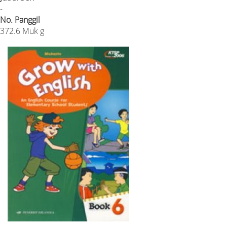
-
No. Panggil
372.6 Muk g